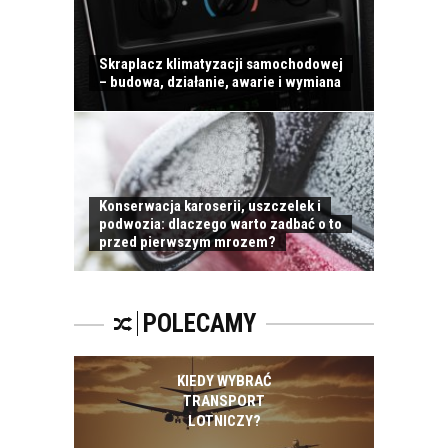
Skraplacz klimatyzacji samochodowej
– budowa, działanie, awarie i wymiana
Konserwacja karoserii, uszczelek i
podwozia: dlaczego warto zadbać o to
przed pierwszym mrozem?
POLECAMY
KIEDY WYBRAĆ
TRANSPORT
LOTNICZY?