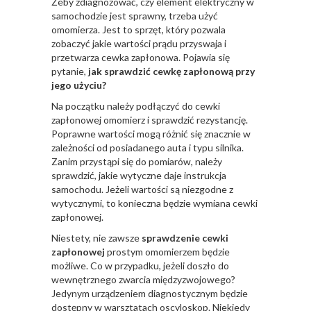
Żeby zdiagnozować, czy element elektryczny w
samochodzie jest sprawny, trzeba użyć
omomierza. Jest to sprzęt, który pozwala
zobaczyć jakie wartości prądu przyswaja i
przetwarza cewka zapłonowa. Pojawia się
pytanie,
jak sprawdzić cewkę zapłonową przy
jego użyciu?
Na początku należy podłączyć do cewki
zapłonowej omomierz i sprawdzić rezystancję.
Poprawne wartości mogą różnić się znacznie w
zależności od posiadanego auta i typu silnika.
Zanim przystąpi się do pomiarów, należy
sprawdzić, jakie wytyczne daje instrukcja
samochodu. Jeżeli wartości są niezgodne z
wytycznymi, to konieczna będzie wymiana cewki
zapłonowej.
Niestety, nie zawsze
sprawdzenie cewki
zapłonowej
prostym omomierzem będzie
możliwe. Co w przypadku, jeżeli doszło do
wewnętrznego zwarcia międzyzwojowego?
Jedynym urządzeniem diagnostycznym będzie
dostępny w warsztatach oscyloskop. Niekiedy