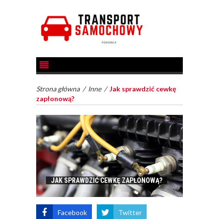
Strona główna
/
Inne
/
Jak sprawdzić cewkę
zapłonową?
JAK SPRAWDZIĆ CEWKĘ ZAPŁONOWĄ?
Facebook
Twitter