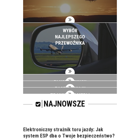
WYBÓR
NAJLEPSZEGO
PRZEWOŹNIKA
PLUSY I MINUSY
TRANSPORTU DROGĄ
ZAGROŻENIA W
MORSKĄ
TRANSPORCIE
TRANSPORT MEBLI
NAJNOWSZE
Elektroniczny strażnik toru jazdy: Jak
system ESP dba o Twoje bezpieczeństwo?