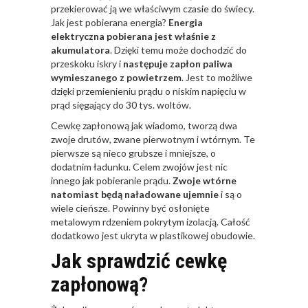
przekierować ją we właściwym czasie do świecy.
Jak jest pobierana energia?
Energia
elektryczna pobierana jest właśnie z
akumulatora
. Dzięki temu może dochodzić do
przeskoku iskry i
następuje zapłon paliwa
wymieszanego z powietrzem
. Jest to możliwe
dzięki przemienieniu prądu o niskim napięciu w
prąd sięgający do 30 tys. woltów.
Cewkę zapłonową jak wiadomo, tworzą dwa
zwoje drutów, zwane pierwotnym i wtórnym. Te
pierwsze są nieco grubsze i mniejsze, o
dodatnim ładunku. Celem zwojów jest nic
innego jak pobieranie prądu.
Zwoje wtórne
natomiast będą naładowane ujemnie
i są o
wiele cieńsze. Powinny być osłonięte
metalowym rdzeniem pokrytym izolacją. Całość
dodatkowo jest ukryta w plastikowej obudowie.
Jak sprawdzić cewkę
zapłonową?