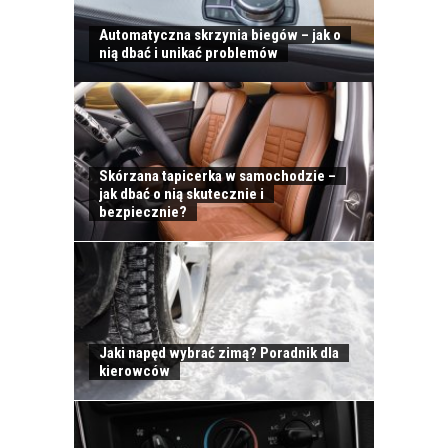
Automatyczna skrzynia biegów – jak o
nią dbać i unikać problemów
Skórzana tapicerka w samochodzie –
jak dbać o nią skutecznie i
bezpiecznie?
Jaki napęd wybrać zimą? Poradnik dla
kierowców