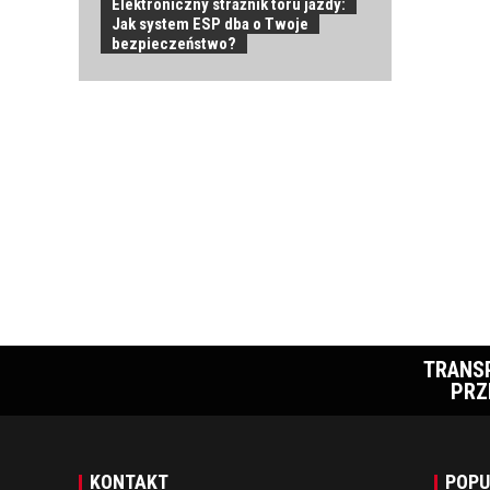
Elektroniczny strażnik toru jazdy:
Jak system ESP dba o Twoje
bezpieczeństwo?
TRANS
PRZ
KONTAKT
POPU