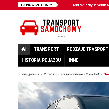
NAJNOWSZE TEKSTY
Elektroniczny strażnik 
Nowoczesne jednostki b
Umowa kupna-sprzedaży 
TRANSPORT
RODZAJE TRASPORT
HISTORIA POJAZDU
INNE
Strona główna
/
Przed kupnem samochodu - Poradnik
/
Nie