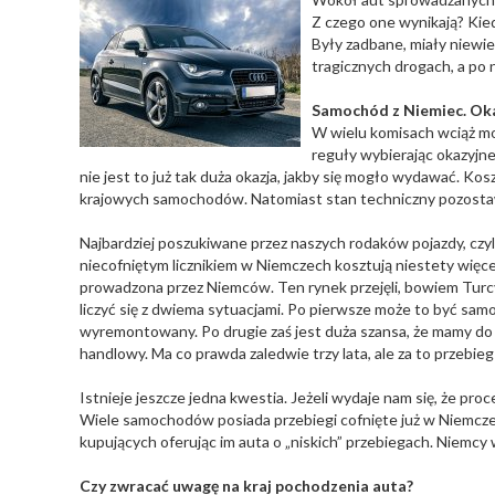
Z czego one wynikają? Kie
Były zadbane, miały niewie
tragicznych drogach, a po n
Samochód z Niemiec. Oka
W wielu komisach wciąż mo
reguły wybierając okazyjn
nie jest to już tak duża okazja, jakby się mogło wydawać. Kos
krajowych samochodów. Natomiast stan techniczny pozostaw
Najbardziej poszukiwane przez naszych rodaków pojazdy, czyli
niecofniętym licznikiem w Niemczech kosztują niestety więce
prowadzona przez Niemców. Ten rynek przejęli, bowiem Turc
liczyć się z dwiema sytuacjami. Po pierwsze może to być sam
wyremontowany. Po drugie zaś jest duża szansa, że mamy do c
handlowy. Ma co prawda zaledwie trzy lata, ale za to przebieg
Istnieje jeszcze jedna kwestia. Jeżeli wydaje nam się, że pro
Wiele samochodów posiada przebiegi cofnięte już w Niemcze
kupujących oferując im auta o „niskich” przebiegach. Niemcy 
Czy zwracać uwagę na kraj pochodzenia auta?