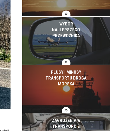
WYBÓR
NAJLEPSZEGO
PRZEWOŹNIKA
PLUSY I MINUSY
TRANSPORTU DROGĄ
MORSKĄ
ZAGROŻENIA W
TRANSPORCIE
pinii.