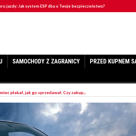
toru jazdy: Jak system ESP dba o Twoje bezpieczeństwo?
enzynowe: Dlaczego wciąż warto na nie stawiać?
samochodu: Jak przygotować ją poprawnie?
U
SAMOCHODY Z ZAGRANICY
PRZED KUPNEM S
miec płakał, jak go sprzedawał. Czy zakup...