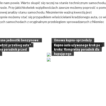
iele nam powie. Warto skupić się raczej na stanie technicznym samochodu
rasie. Przy jakichkolwiek wątpliwościach zawsze możemy poprosić o pom
howej analizy stanu samochodu. Niezmiernie ważną kwestią jest
opnie możemy stać się przypadkiem właścicielami kradzionego auta, co w
ealnych samochodach z oryginalnym przebiegiem sprowadzanych z Niemiec
ne jednostki benzynowe:
Umowa kupna-sprzedaży
 wciąż warto na nie
samochodu: Jak przygotować ją
wdzić przebieg auta?
Kupno auta używanego krok po
poprawnie?
ny poradnik przed
kroku: Kompletny poradnik dla
kupującego