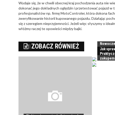
Wydaje się, że w chwili obecnej kraj pochodzenia auta nie w
dokonać jego dokładnych oględzin i przetestować pojazd w t
profesjonalistów np. firmę MotoControler, która dokona fac
zweryfikowanie historii kupowanego pojazdu. Działając poch
się z szeregiem nieprzyjemności. Jeżeli więc słyszymy o id
włóżmy raczej te opowieści między bajki.
Nowoczes
ZOBACZ RÓWNIEŻ
Dlaczego
Jak spra
stawiać?
Praktycz
zakupem