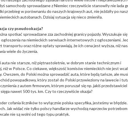
dyś samochody sprowadzane z Niemiec rzeczywiście stanowiły nie lada gr
lki przebieg w porównaniu do naszych krajowych aut, nie jeździły po nas
iemieckich autobanach. Dzisiaj sytuacja się nieco zmieniła.
zja czy pseudookazja?
żna spotkać sprowadzane zza zachodniej granicy pojazdy. Wyszukuje się 
e ogłoszenia na niemieckich serwisach internetowych z ogłoszeniami. Je
zt transportu oraz różne opłaty sprawiają, że ich cena jest wyższa, niż na
ia wiele do życzenia.
 auta nie starsze, niż piętnastoletnie, w dobrym stanie technicznym i
j, niż w Polsce. Co ciekawe, większość komisów niemieckich nie jest wca
y. Owszem, do Polski można sprowadzić auta, które będą tańsze, ale mus
ochód powypadkowy, który został do Polski przywieziony na lawecie i tut
zynienia z autem firmowym, którym poruszał się np. jakiś przedstawiciel
 sięga nawet 500 tys. km. Czy to rzeczywiście okazja?
ceder cofania liczników to wyłącznie polska specyfika, jesteśmy w błędzie.
ch. Jak widać nie tylko polscy handlarze wychodzą naprzeciw potrzebom
wcale nie są wolni od tego typu praktyk.