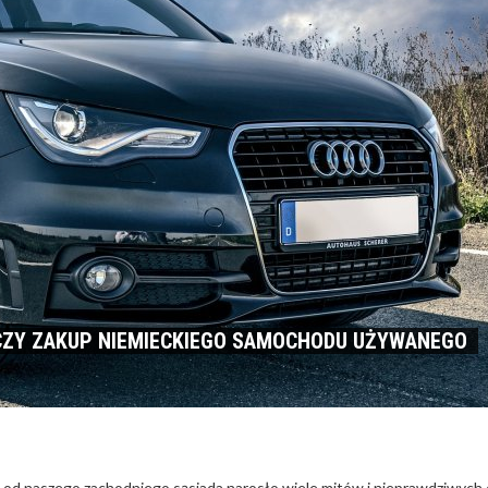
 CZY ZAKUP NIEMIECKIEGO SAMOCHODU UŻYWANEGO
d naszego zachodniego sąsiada narosło wiele mitów i nieprawdziwych o