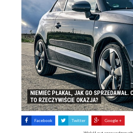
NIEMIEC PŁAKAŁ, JAK GO SPRZEDAWAŁ.
TO RZECZYWIŚCIE OKAZJA?
Facebook
Twitter
Google +
Wokół aut sprowadzanych o