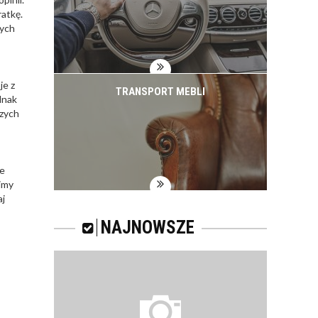
atkę.
zych
je z
TRANSPORT MEBLI
dnak
szych
le
imy
aj
NAJNOWSZE