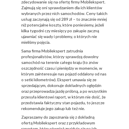
zdecydowanie się na ofertę firmy
Mobilekspert
.
Zajmują się oni sprawdzaniem dla ich klientów
wybranych przez nich samochodów. Ceny takich
usług zaczynają się od 289 zł – to znacznie mniej
niż potencjalne koszty, które poniesiemy, jeżeli
kilka tygodni czy miesięcy po zakupie zaczną
ujawniać się wady i problemy, o których nie
mieliśmy pojęcia.
Sama firma Mobilekspert zatrudnia
profesjonalistów, którzy sprawdzą dowolny
samochód na terenie całego kraju (to znów
oszczędność czasu i pieniędzy w momencie, w
którym zainteresuje nas pojazd oddalony od nas
o setki kilometrów). Ekspert umawia się ze
sprzedającym, dokonuje dokładnych oględzin
oraz przeprowadza jazdę próbną, a po wszystkim
przesyła klientowi raport, w którym nie dość, że
przedstawia faktyczny stan pojazdu, to jeszcze
rekomenduje jego zakup lub też nie.
Zapraszamy do zapoznania się z dokładną
ofertą Mobilekspert oraz z przykładowym
raportem, który również znajduje się na ich