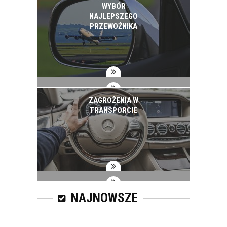
WYBÓR
NAJLEPSZEGO
PRZEWOŹNIKA
PLUSY I MINUSY
TRANSPORTU DROGĄ
ZAGROŻENIA W
MORSKĄ
TRANSPORCIE
TRANSPORT MEBLI
NAJNOWSZE