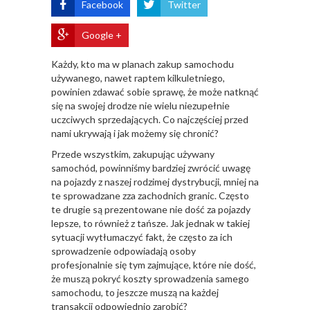
Facebook
Twitter
Google +
​Każdy, kto ma w planach zakup samochodu
używanego, nawet raptem kilkuletniego,
powinien zdawać sobie sprawę, że może natknąć
się na swojej drodze nie wielu niezupełnie
uczciwych sprzedających. Co najczęściej przed
nami ukrywają i jak możemy się chronić?
Przede wszystkim, zakupując używany
samochód, powinniśmy bardziej zwrócić uwagę
na pojazdy z naszej rodzimej dystrybucji, mniej na
te sprowadzane zza zachodnich granic. Często
te drugie są prezentowane nie dość za pojazdy
lepsze, to również z tańsze. Jak jednak w takiej
sytuacji wytłumaczyć fakt, że często za ich
sprowadzenie odpowiadają osoby
profesjonalnie się tym zajmujące, które nie dość,
że muszą pokryć koszty sprowadzenia samego
samochodu, to jeszcze muszą na każdej
transakcji odpowiednio zarobić?