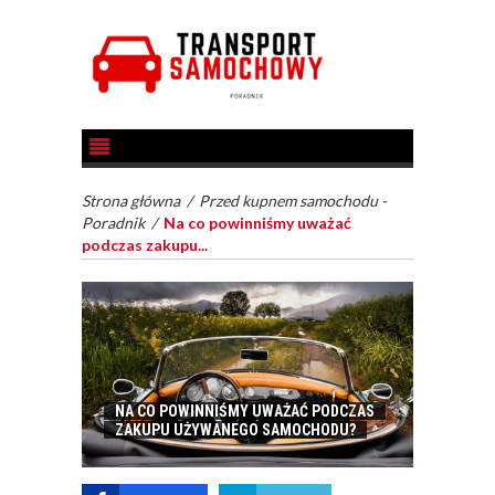
Strona główna
/
Przed kupnem samochodu -
Poradnik
/
Na co powinniśmy uważać
podczas zakupu...
NA CO POWINNIŚMY UWAŻAĆ PODCZAS
ZAKUPU UŻYWANEGO SAMOCHODU?