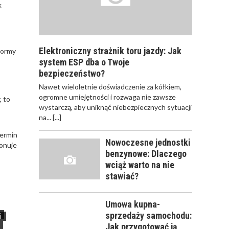
k
Elektroniczny strażnik toru jazdy: Jak
normy
system ESP dba o Twoje
bezpieczeństwo?
Nawet wieloletnie doświadczenie za kółkiem,
ogromne umiejętności i rozwaga nie zawsze
, to
wystarczą, aby uniknąć niebezpiecznych sytuacji
na...
[...]
termin
Nowoczesne jednostki
onuje
benzynowe: Dlaczego
wciąż warto na nie
stawiać?
Umowa kupna-
sprzedaży samochodu:
i
Jak przygotować ją