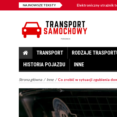
NAJNOWSZE TEKSTY
Elektroniczny strażnik 
Nowoczesne jednostki b
Umowa kupna-sprzedaży 
TRANSPORT
RODZAJE TRASPORT
HISTORIA POJAZDU
INNE
Strona główna
/
Inne
/
Co zrobić w sytuacji zgubienia dow