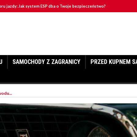
toru jazdy: Jak system ESP dba o Twoje bezpieczeństwo?
enzynowe: Dlaczego wciąż warto na nie stawiać?
samochodu: Jak przygotować ją poprawnie?
U
SAMOCHODY Z ZAGRANICY
PRZED KUPNEM S
odu...