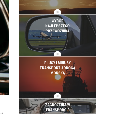
WYBÓR
NAJLEPSZEGO
PRZEWOŹNIKA
PLUSY I MINUSY
TRANSPORTU DROGĄ
MORSKĄ
ZAGROŻENIA W
TRANSPORCIE
ić