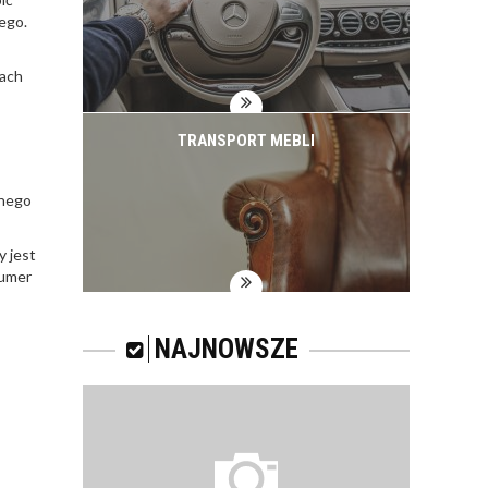
ego.
jach
TRANSPORT MEBLI
tnego
y jest
numer
NAJNOWSZE