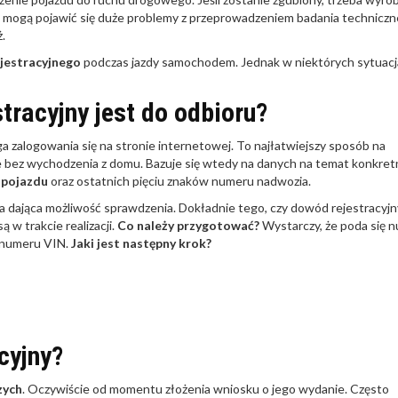
bi, mogą pojawić się duże problemy z przeprowadzeniem badania techniczn
.
jestracyjnego
podczas jazdy samochodem. Jednak w niektórych sytuac
tracyjny jest do odbioru?
a zalogowania się na stronie internetowej. To najłatwiejszy sposób na
nie bez wychodzenia z domu. Bazuje się wtedy na danych na temat konkre
 pojazdu
oraz ostatnich pięciu znaków numeru nadwozia.
a dająca możliwość sprawdzenia. Dokładnie tego, czy dowód rejestracyjn
 w trakcie realizacji.
Co należy przygotować?
Wystarczy, że poda się 
i numeru VIN.
Jaki jest następny krok?
cyjny?
zych
. Oczywiście od momentu złożenia wniosku o jego wydanie. Często