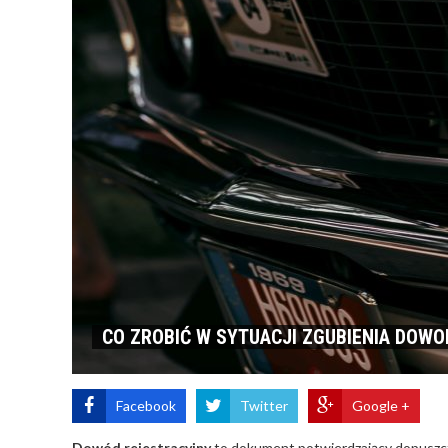
CO ZROBIĆ W SYTUACJI ZGUBIENIA DOW
Facebook
Twitter
Google +
​Dowód rejestracyjny
to dokument potwierdzający dopuszcze