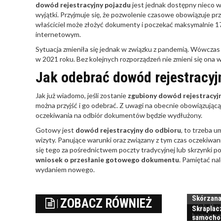
dowód rejestracyjny pojazdu
jest jednak dostępny nieco wc
wyjątki. Przyjmuje się, że pozwolenie czasowe obowiązuje prz
właściciel może złożyć dokumenty i poczekać maksymalnie 17 
internetowym.
Sytuacja zmieniła się jednak w związku z pandemią. Wówczas
w 2021 roku. Bez kolejnych rozporządzeń nie zmieni się ona w
Jak odebrać dowód rejestracyj
Jak już wiadomo, jeśli zostanie
zgubiony dowód rejestracyj
można przyjść i go odebrać. Z uwagi na obecnie obowiązującą
oczekiwania na odbiór dokumentów będzie wydłużony.
Gotowy jest
dowód rejestracyjny do odbioru
, to trzeba u
wizyty. Panujące warunki oraz związany z tym czas oczeki
się tego za pośrednictwem poczty tradycyjnej lub skrzynki p
wniosek o przesłanie gotowego dokumentu
. Pamiętać na
wydaniem nowego.
Skórzana
ZOBACZ RÓWNIEŻ
– jak dba
Skraplacz
bezpiecz
samocho