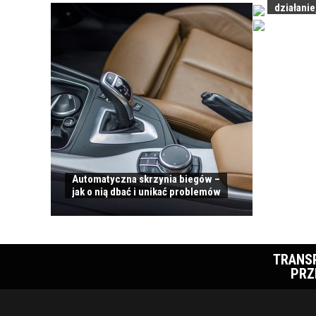
działanie
Automatyczna skrzynia biegów –
jak o nią dbać i unikać problemów
TRANS
PRZ