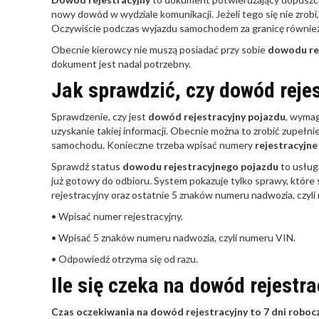
nowy dowód w wydziale komunikacji. Jeżeli tego się nie zro
Oczywiście podczas wyjazdu samochodem za granicę również
Obecnie kierowcy nie muszą posiadać przy sobie
dowodu re
dokument jest nadal potrzebny.
Jak sprawdzić, czy dowód rejes
Sprawdzenie, czy jest
dowód rejestracyjny pojazdu
, wymag
uzyskanie takiej informacji. Obecnie można to zrobić zupeł
samochodu. Konieczne trzeba wpisać numery
rejestracyjne
Sprawdź status
dowodu rejestracyjnego pojazdu
to usług
już gotowy do odbioru. System pokazuje tylko sprawy, które są
rejestracyjny oraz ostatnie 5 znaków numeru nadwozia, czyl
• Wpisać numer rejestracyjny.
• Wpisać 5 znaków numeru nadwozia, czyli numeru VIN.
• Odpowiedź otrzyma się od razu.
Ile się czeka na dowód rejestra
Czas oczekiwania na dowód rejestracyjny to 7 dni roboc