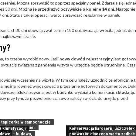
ześniej. Można sprawdzić to poprzez specjalny panel. Zdarzają się jedna
ez 30 dni.
Można je przedłużyć oczywiście o kolejne 14 dni
. Następnie
dni. Status takiej operacji warto sprawdzać regularnie w panelu
 zamiast 30 dni obowiązywał termin 180 dni. Sytuacja wróciła jednak do 
 najbliższym czasie.
ny?
ny
, to trzeba wyrobić nowy. Jeśli
nowy dowód rejestracyjny
jest gotowy
 sytuację związaną z pandemią wizyta w urzędzie będzie utrudniona. Czas
mówić się wcześniej na wizytę. W tym celu należy uzgodnić telefonicznie 
wania można również wnioskować o przesłanie gotowych dokumentów. Dok
odawczej. Zlokalizowana jest w budynku wydziału komunikacji,
składając
leży przy tym, że pozwolenie czasowe należy zwrócić do urzędu przed
 tapicerka w samochodzie
ć o nią skutecznie i
Jaki napęd wybrać zimą? Poradnik
 klimatyzacji
Konserwacja karoserii, uszczelek 
nie?
dla kierowców
dowej – budowa,
podwozia: dlaczego warto zadbać